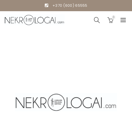
+370 (600) 65555
0