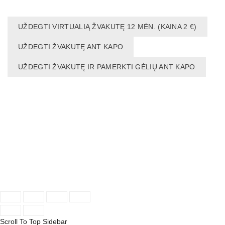
UŽDEGTI VIRTUALIĄ ŽVAKUTĘ 12 MĖN. (KAINA 2 €)
UŽDEGTI ŽVAKUTĘ ANT KAPO
UŽDEGTI ŽVAKUTĘ IR PAMERKTI GĖLIŲ ANT KAPO
NAUDINGA:
NEKROLOGAS INTERNETE
NEKROLOGAS
Pirkimo taisyklės
Privatumo politika
Sukūrė:
"Reklamos fabrikas"
Scroll To Top
Sidebar