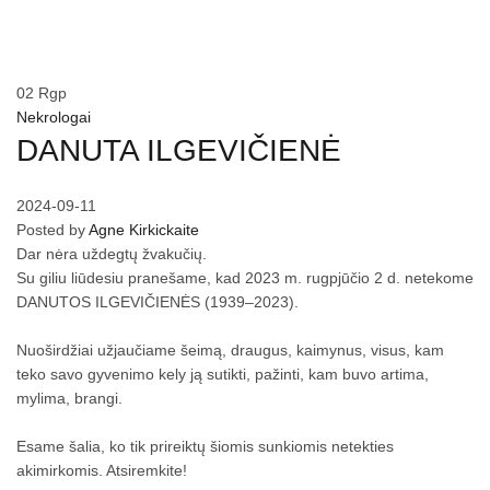
Home
»
Nekrologai
»
02
Rgp
Nekrologai
DANUTA ILGEVIČIENĖ
2024-09-11
Posted by
Agne Kirkickaite
Dar nėra uždegtų žvakučių.
Su giliu liūdesiu pranešame, kad 2023 m. rugpjūčio 2 d. netekome
DANUTOS ILGEVIČIENĖS (1939–2023).
Nuoširdžiai užjaučiame šeimą, draugus, kaimynus, visus, kam
teko savo gyvenimo kely ją sutikti, pažinti, kam buvo artima,
mylima, brangi.
Esame šalia, ko tik prireiktų šiomis sunkiomis netekties
akimirkomis. Atsiremkite!