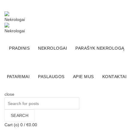
+370 (600) 65555
El. parduotuvė
Facebook
Linkedin
PRADINIS
NEKROLOGAI
PARAŠYK NEKROLOGĄ
PATARIMAI
PASLAUGOS
APIE MUS
KONTAKTAI
close
Search
for:
SEARCH
Cart (
o
)
0
/
€
0.00
Nekrologai