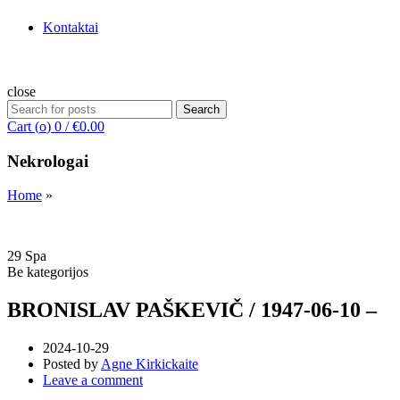
Kontaktai
close
Search
Search
for:
Cart (
o
)
0
/
€
0.00
Nekrologai
Home
»
29
Spa
Be kategorijos
BRONISLAV PAŠKEVIČ / 1947-06-10 –
2024-10-29
Posted by
Agne Kirkickaite
Leave a comment