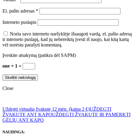
El. pašto adresas
*
Interneto puslapis
Noriu savo interneto naršyklėje išsaugoti vardą, el. pašto adresą
ir interneto puslapį, kad jų nebereiktų įvesti iš naujo, kai kitą kartą
vėl norėsiu parašyti komentarą.
Įveskite atsakymą (patikra dėl SAPM)
one × 1 =
Close
Uždegti virtualią žvakutę 12 mėn. (kaina 2 €)
UŽDEGTI
ŽVAKUTĘ ANT KAPO
UŽDEGTI ŽVAKUTĘ IR PAMERKTI
GĖLIŲ ANT KAPO
NAUDINGA: