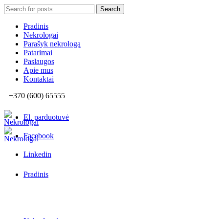
Search
Search
for:
Pradinis
Nekrologai
Parašyk nekrologą
Patarimai
Paslaugos
Apie mus
Kontaktai
+370 (600) 65555
El. parduotuvė
Facebook
Linkedin
Pradinis