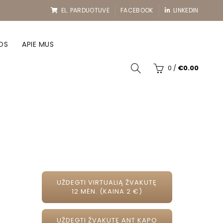
EL. PARDUOTUVĖ
FACEBOOK
LINKEDIN
OS
APIE MUS
0
/
€
0.00
UŽDEGTI VIRTUALIĄ ŽVAKUTĘ
12 MĖN. (KAINA 2 €)
UŽDEGTI ŽVAKUTĘ ANT KAPO