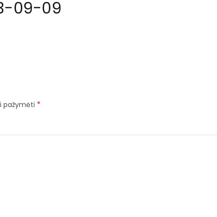
3-09-09
*
iai pažymėti