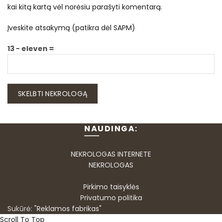
kai kitą kartą vėl norėsiu parašyti komentarą.
Įveskite atsakymą (patikra dėl SAPM)
13 − eleven =
NAUDINGA:
NEKROLOGAS INTERNETE
NEKROLOGAS
Pirkimo taisyklės
Privatumo politika
Sukūrė:
"Reklamos fabrikas"
Scroll To Top