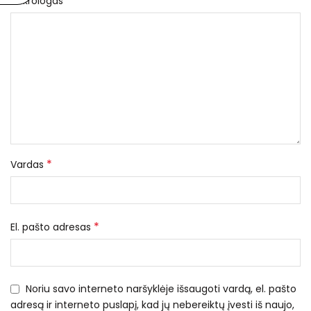
*
Nekrologas
*
Vardas
*
El. pašto adresas
Noriu savo interneto naršyklėje išsaugoti vardą, el. pašto
adresą ir interneto puslapį, kad jų nebereiktų įvesti iš naujo,