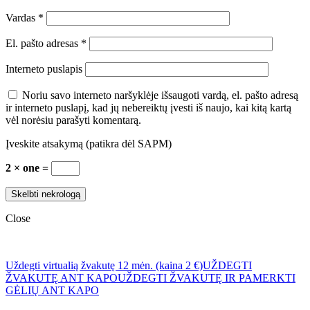
Vardas
*
El. pašto adresas
*
Interneto puslapis
Noriu savo interneto naršyklėje išsaugoti vardą, el. pašto adresą
ir interneto puslapį, kad jų nebereiktų įvesti iš naujo, kai kitą kartą
vėl norėsiu parašyti komentarą.
Įveskite atsakymą (patikra dėl SAPM)
2 × one =
Close
Uždegti virtualią žvakutę 12 mėn. (kaina 2 €)
UŽDEGTI
ŽVAKUTĘ ANT KAPO
UŽDEGTI ŽVAKUTĘ IR PAMERKTI
GĖLIŲ ANT KAPO